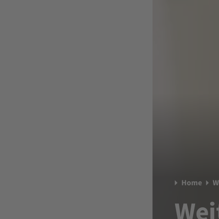
Home
W
Wei