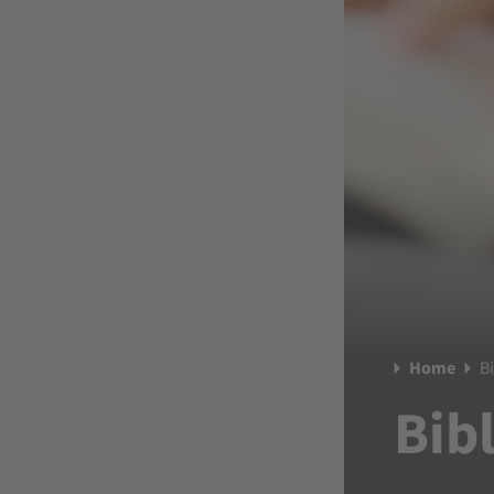
Home
B
Bib