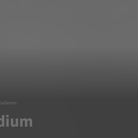
tudieren
dium