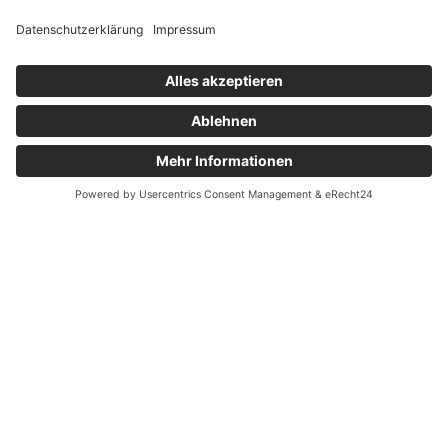
Infoveranstaltungen
23.
Sep 2026
Infotag für Studieninteresserte an der
EVHN – Look & feel: Studiengänge
erleben & mitmachen
Abi und dann? Ausbildung und Studium?
Schon im Berufsleben und studieren? Am 23.
September 2026 informieren Lehrende und
Studierende der EVHN über Studiengänge in