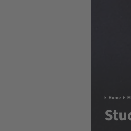
Home
M
Stu