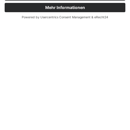
kurze Wege zum Campus erleichtern das
tägliche Leben und machen das Pendeln
unkompliziert.
Studierende haben die Chance, einen Platz in
einem der Wohnheime des Studierendenwerks
Erlangen-Nürnberg zu ergattern. Über 3.700
Wohnplätze stehen hier zur Auswahl – von
gemütlichen WG-Zimmern über praktische
Einzelapartments bis hin zu
familienfreundlichen Wohnungen für
Studierende mit Kindern. Infos über die
Unterkünfte sowie die Möglichkeit, sich auf
einen Wohnheimsplatz zu bewerben gibt es auf
der
Webseite des Studierendewerks.