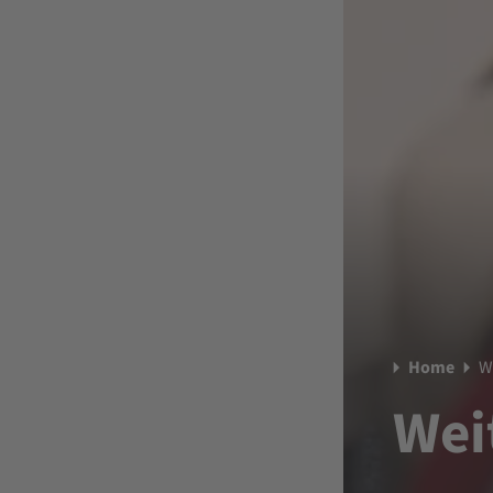
Home
W
Wei