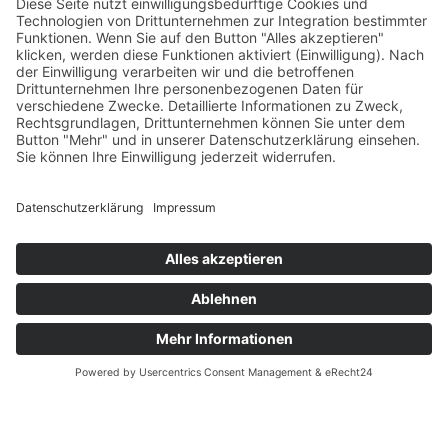
Sabine Michel, Dipl.-Bibliothekarin
(FH)
Dipl.-Bibliothekarin (FH)
+49 911 27253-755
E-Mail schreiben