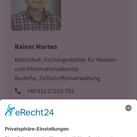
Rainer Marten
Bibliothek, Fachangestellter für Medien-
und Informationsdienste
Ausleihe, Zeitschriftenverwaltung
+49 911 27253-753
E-Mail schreiben
Profil