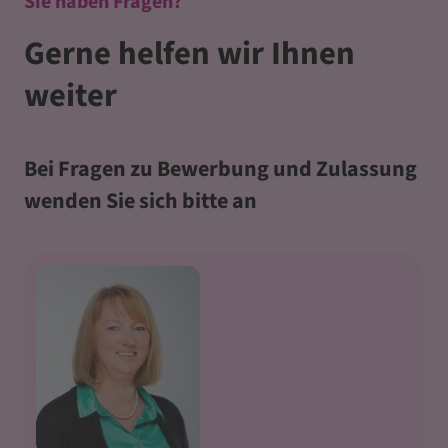
Sie haben Fragen?
Akzeptieren
Gerne helfen wir Ihnen
powered by
Usercentrics Consent
Management Platform
&
eRecht24
weiter
Bei Fragen zu Bewerbung und Zulassung
wenden Sie sich bitte an