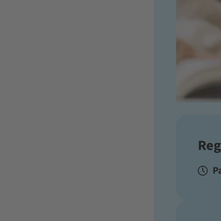
Reg
P