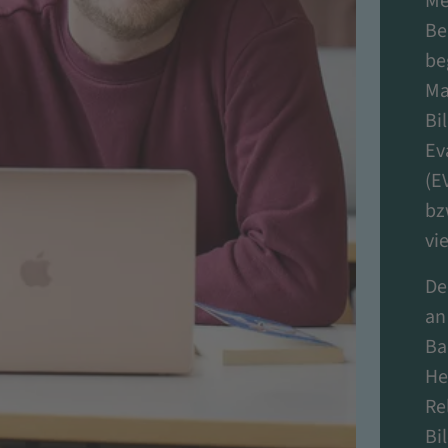
Me
Be
be
Ma
Bi
Ev
(E
bz
vi
De
an
Ba
He
Re
Bi