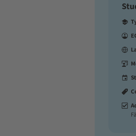
Stu
T
E
L
M
St
C
A
F