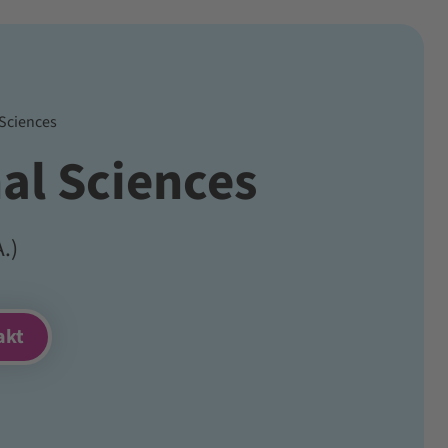
 Sciences
al Sciences
.)
akt