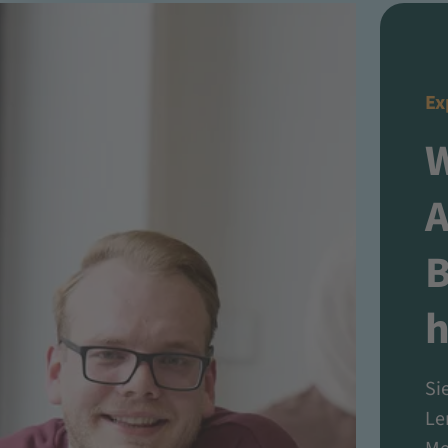
Ex
B
h
Si
Le