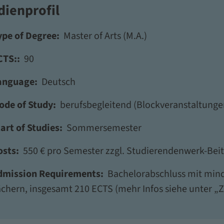
dienprofil
ype of Degree:
Master of Arts (M.A.)
CTS::
90
anguage:
Deutsch
ode of Study:
berufsbegleitend (Blockveranstaltunge
art of Studies:
Sommersemester
osts:
550 € pro Semester zzgl. Studierendenwerk-Bei
dmission Requirements:
Bachelorabschluss mit mind
ächern, insgesamt 210 ECTS (mehr Infos siehe unter 