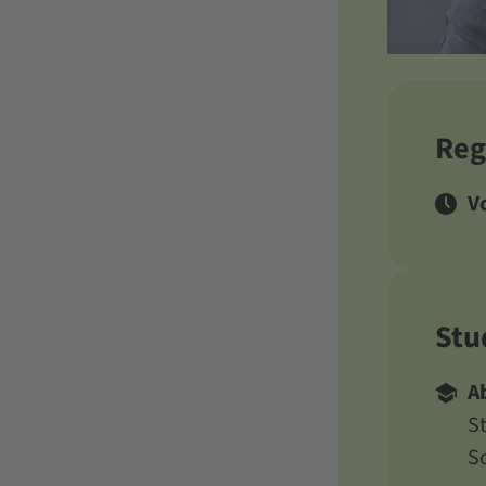
Reg
Vo
Stu
A
S
S