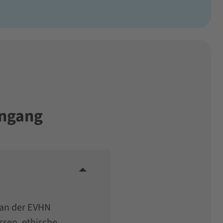
engang
 an der EVHN
ssen, ethische