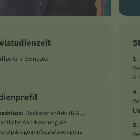
elstudienzeit
S
llzeit:
7 Semester
1.
Ve
Ar
4.
dienprofil
Vo
Un
bschluss:
Bachelor of Arts (B.A.),
taatliche Anerkennung als
5.
ozialpädagogin/Sozialpädagoge
Ve