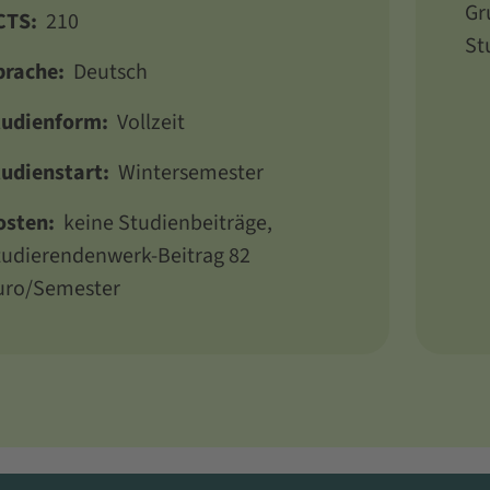
Gr
CTS:
210
St
prache:
Deutsch
tudienform:
Vollzeit
tudienstart:
Wintersemester
osten:
keine Studienbeiträge,
tudierendenwerk-Beitrag 82
uro/Semester