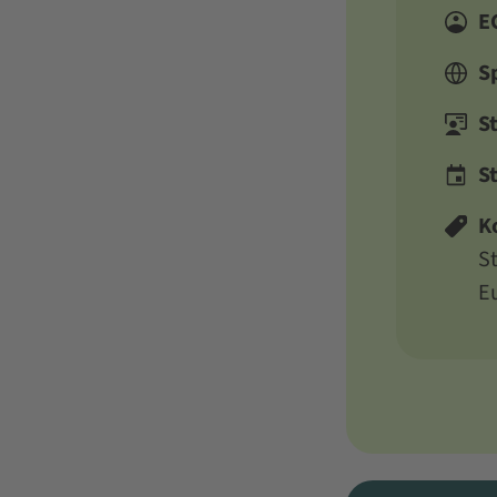
E
S
S
S
K
S
E