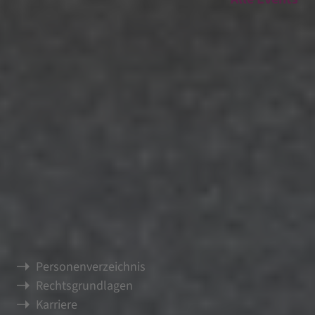
offen
.
diskursiv
.
wissenschaftlich
.
EVHN
Service und Infos
Personenverzeichnis
Rechtsgrundlagen
Karriere