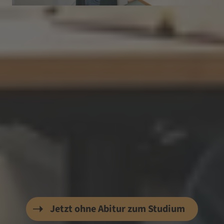
Neue Wege ins Studium
Studieren ohne Abitur – Der
Weg beginnt hier!
Jetzt ins Studium starten – auch ganz ohne
Abitur: An der EVHN eröffnen berufliche
Qualifikation und Praxiserfahrung neue
Perspektiven. Jetzt über die Möglichkeiten
informieren und den nächsten Schritt in eine
akademische Zukunft gehen!
Jetzt ohne Abitur zum Studium