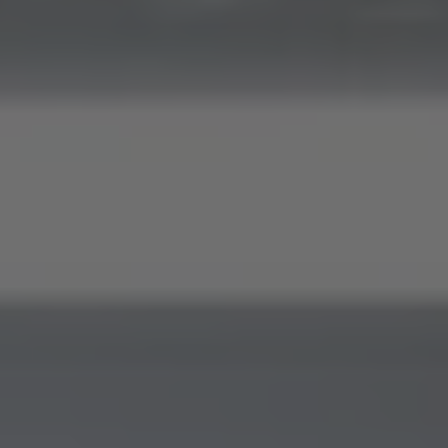
Studienplätze verfügbar. Noch bis 31.8. für das
Wintersemester 2026/27 an der EVHN
bewerben.
Studiengänge entdecken
Beraten lassen
Mehr als Studium