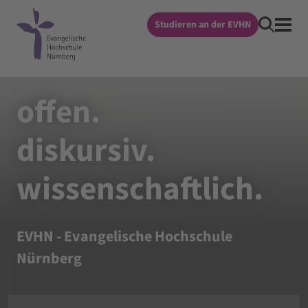
Studieren an der EVHN
offen
.
diskursiv
.
wissenschaftlich
.
EVHN
- Evangelische Hochschule
Nürnberg