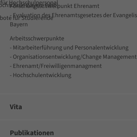
für Hochschulpersonal
Hochschule Bayern (vhb)
Forschungsschwerpunkt Ehrenamt
- Evaluation des Ehrenamtsgesetzes der Evangelis
ote für Studierende
Bayern
Arbeitsschwerpunkte
- Mitarbeiterführung und Personalentwicklung
- Organisationsentwicklung/Change Management
- Ehrenamt/Freiwilligenmanagment
- Hochschulentwicklung
Vita
Publikationen