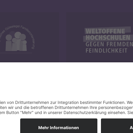
y und Familie
Weltoffene Hochschulen
Cop