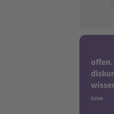
offen
.
diskur
wisse
EVHN