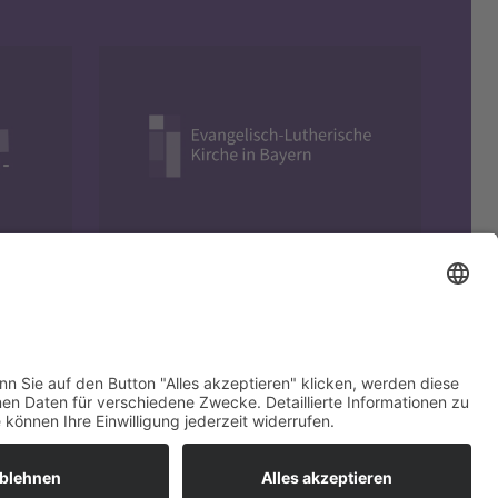
Evangelisch in Bayern
yright © 2026 EVHN – Evangelische Hochschule Nürnberg