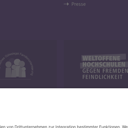
Presse
y und Familie
Weltoffene Hochschulen