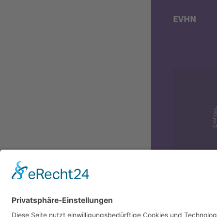
EVHN
Diversit