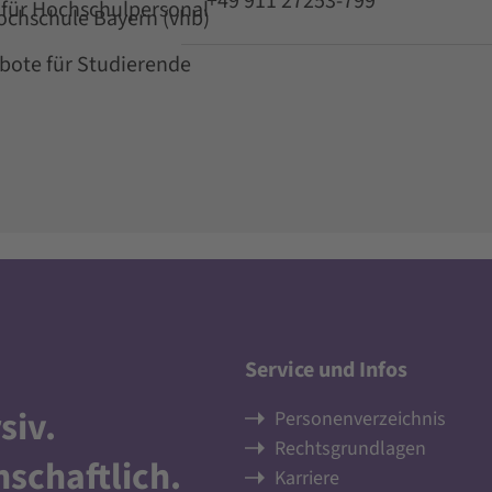
+49 911 27253-799
für Hochschulpersonal
Hochschule Bayern (vhb)
ote für Studierende
Service und Infos
siv
.
Personenverzeichnis
Rechtsgrundlagen
nschaftlich
.
Karriere