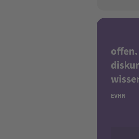
offen
.
diskur
wisse
EVHN