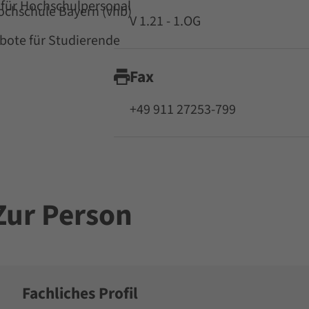
für Hochschulpersonal
Hochschule Bayern (vhb)
V 1.21 - 1.OG
ote für Studierende
Fax
+49 911 27253-799
Zur Person
Fachliches Profil