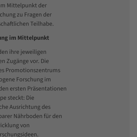
Im Mittelpunkt der
chung zu Fragen der
chaftlichen Teilhabe.
hung im Mittelpunkt
en ihre jeweiligen
n Zugänge vor. Die
 des Promotionszentrums
ogene Forschung im
 den ersten Präsentationen
pe steckt: Die
iche Ausrichtung des
barer Nährboden für den
wicklung von
orschungsideen.