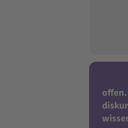
offen
.
diskur
wisse