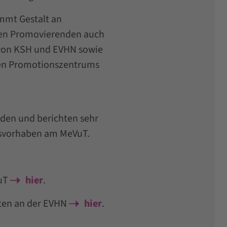
mmt Gestalt an
 den Promovierenden auch
 von KSH und EVHN sowie
men Promotionszentrums
nden und berichten sehr
nsvorhaben am MeVuT.
VuT
hier
.
ten an der EVHN
hier
.