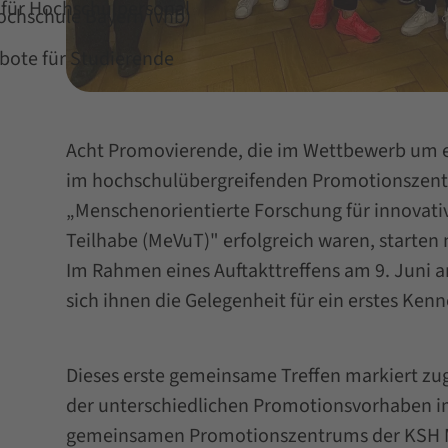
für Hochschulpersonal
Hochschule Bayern (vhb)
ote für Studierende
Acht Promovierende, die im Wettbewerb um e
im hochschulübergreifenden Promotionszen
„Menschenorientierte Forschung für innovati
Teilhabe (MeVuT)" erfolgreich waren, starten 
Im Rahmen eines Auftakttreffens am 9. Juni 
sich ihnen die Gelegenheit für ein erstes Ken
Dieses erste gemeinsame Treffen markiert zugl
der unterschiedlichen Promotionsvorhaben 
gemeinsamen Promotionszentrums der KSH 