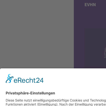
EVHN
Diversit