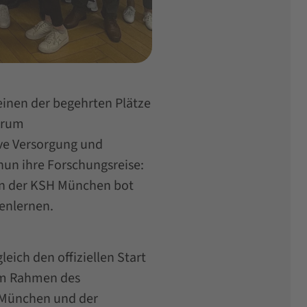
inen der begehrten Plätze
trum
ve Versorgung und
nun ihre Forschungsreise:
an der KSH München bot
nenlernen.
eich den offiziellen Start
im Rahmen des
München und der