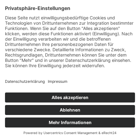
Wirkungsplausibilisierung diskutiert
werden, welchen ursächlichen Anteil die
Maßnahme an den gefundenen Effekten im
Sinne potenzieller Wirkungen hat.
Durch den Einbezug einer Vergleichsgruppe
können in einem nächsten empirischen
Schritt dann Wirkungen kausal auf eine
Maßnahme zurückgeführt werden.
Mit dem Wirkungsradar werden aber auch
bewusst Wirkmechanismen vor dem
Hintergrund einer fachlichen Perspektive
analysiert und es können damit u.a.
folgende Fragestellungen beantwortet
werden: Wie kommen Wirkungen zustande?