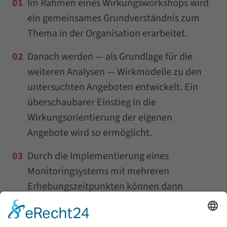
Im Rahmen eines Wirkungsworkshops wird
ein gemeinsames Grundverständnis zum
Thema in der Organisation erarbeitet.
Danach werden — als Grundlage für die
weiteren Analysen — Wirkmodelle zu den
untersuchten Angeboten entwickelt. Ein
überschaubarer Einstieg in die
Wirkungsorientierung der eigenen
Angebote wird so ermöglicht.
Durch die Implementierung eines
Monitoringsystems mit mehreren
Erhebungszeitpunkten können dann
Effekte bei den Zielgruppen identifiziert
werden. Bereits hier kann im Rahmen einer