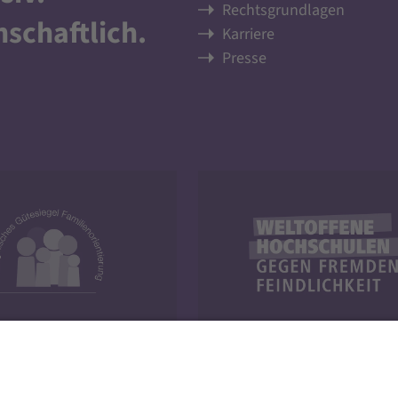
Rechtsgrundlagen
nschaftlich
.
Karriere
Presse
y und Familie
Weltoffene Hochschulen