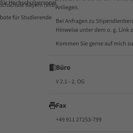
für Hochschulpersonal
Hochschule Bayern (vhb)
Anliegen.
ote für Studierende
Bei Anfragen zu Stipendienber
Hinweise unter dem o. g. Link
Kommen Sie gerne auf mich zu
Büro
V 2.1 - 2. OG
Fax
+49 911 27253-799