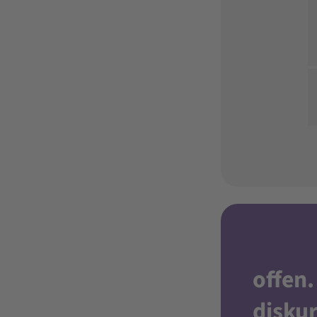
offen
.
diskur