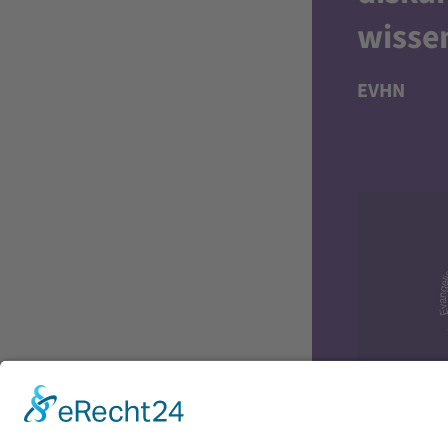
wisse
EVHN
Diversit