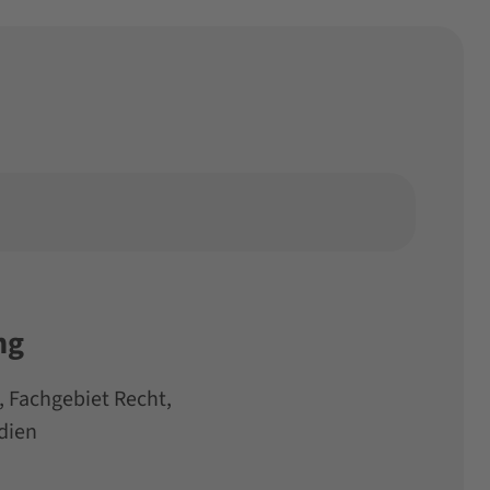
ng
, Fachgebiet Recht,
dien