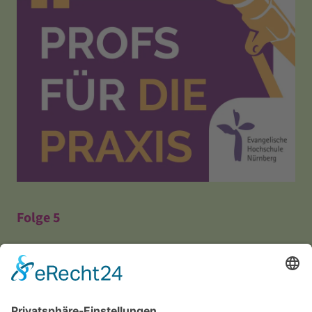
Folge 5
Die Nummer 1 in Datenkompetenz
Sebastian Ottmann, M.A., Leitung
Kompetenzzentrum Wirkungsorientierung in