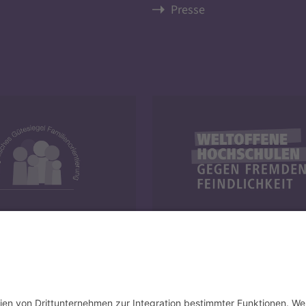
Presse
y und Familie
Weltoffene Hochschulen