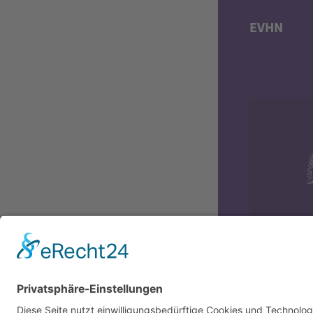
EVHN
Diversit