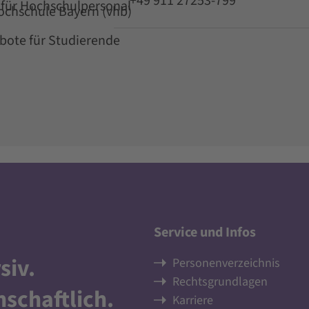
+49 911 27253-799
für Hochschulpersonal
Hochschule Bayern (vhb)
ote für Studierende
Service und Infos
siv
.
Personenverzeichnis
Rechtsgrundlagen
nschaftlich
.
Karriere