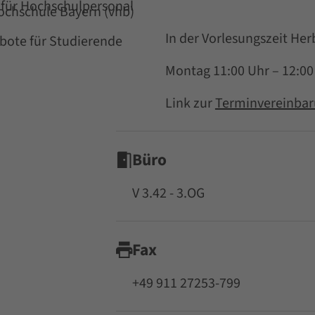
für Hochschulpersonal
Hochschule Bayern (vhb)
In der Vorlesungszeit He
ote für Studierende
Montag 11:00 Uhr – 12:0
Link zur
Terminvereinba
Büro
V 3.42 - 3.OG
Fax
+49 911 27253-799