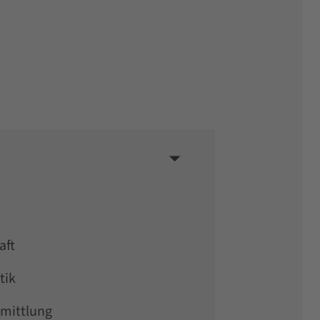
aft
tik
rmittlung