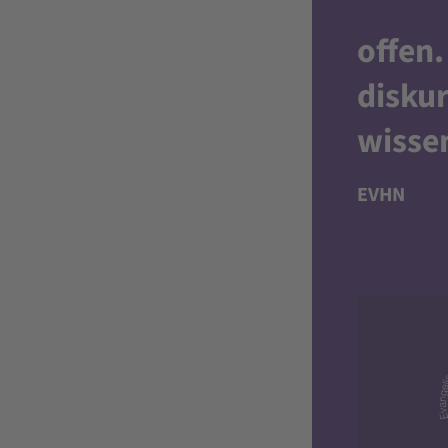
offen
.
diskur
wisse
EVHN