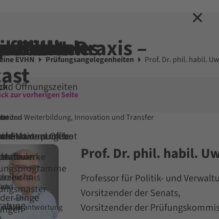
hen
tseite
ieren
erbilden
rnationales
schule
chen
ne EVHN
iothek
ponenten
 für die Praxis –
eine EVHN
Prüfungsangelegenheiten
Prof. Dr. phil. habil. 
ast
ck
ck
ck
ck
ck
ck
und Öffnungszeiten
ck zur vorherigen Seite
bot
Fort- und Weiterbildung, Innovation und Transfer
bunden
N
beit
 und Masterangebot
ternational Office
 uns vor
und Schwerpunkte
uche
Prof. Dr. phil. habil. 
studium
chschulen
on
snetzwerke
d Info
dungsprogramme
rzeichnis
leihe
Professor für Politik- und Verwal
ich
land
dungsmaster
Vorsitzender der Senats,
 der Dinge
ratung
Vorsitzender der Prüfungskommi
und Verantwortung
stitute
tungen
n