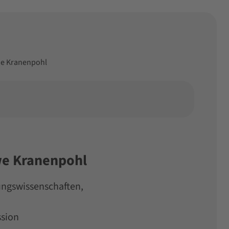
Uwe Kranenpohl
Uwe Kranenpohl
tungswissenschaften,
ssion