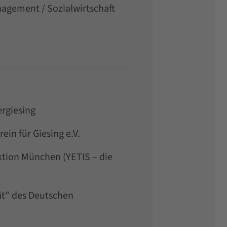
agement / Sozialwirtschaft
ergiesing
ein für Giesing e.V.
ktion München (YETIS – die
ät" des Deutschen