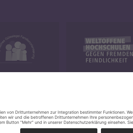
y und Familie
Weltoffene Hochschulen
Cop