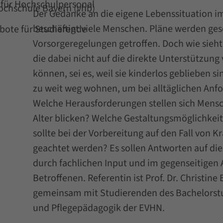
für Hochschulpersonal
Hochschule Bayern (vhb)
Der Gedanke an die eigene Lebenssituation i
beschäftigt viele Menschen. Pläne werden ge
ote für Studierende
Vorsorgeregelungen getroffen. Doch wie sieht
die dabei nicht auf die direkte Unterstützung
können, sei es, weil sie kinderlos geblieben s
zu weit weg wohnen, um bei alltäglichen Anf
Welche Herausforderungen stellen sich Mensc
Alter blicken? Welche Gestaltungsmöglichkei
sollte bei der Vorbereitung auf den Fall von K
geachtet werden? Es sollen Antworten auf di
durch fachlichen Input und im gegenseitigen
Betroffenen. Referentin ist Prof. Dr. Christi
gemeinsam mit Studierenden des Bachelorst
und Pflegepädagogik der EVHN.