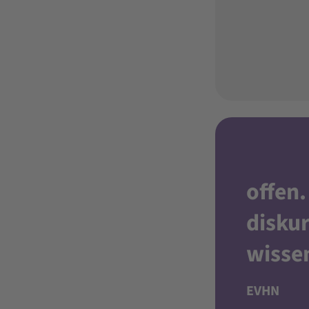
offen
.
diskur
wisse
EVHN