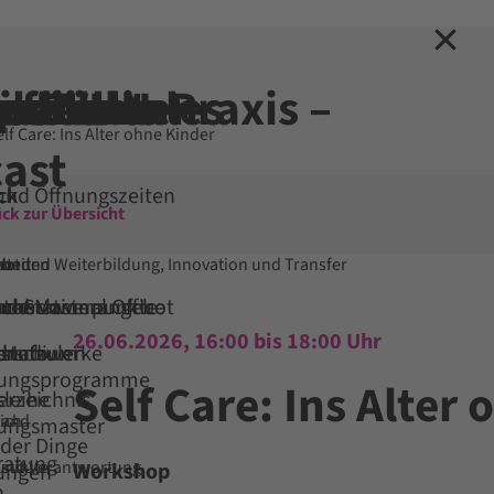
hen
tseite
ieren
erbilden
rnationales
schule
chen
ne EVHN
iothek
ponenten
 für die Praxis –
lf Care: Ins Alter ohne Kinder
ast
ck
ck
ck
ck
ck
ck
und Öffnungszeiten
ck zur Übersicht
bot
Fort- und Weiterbildung, Innovation und Transfer
bunden
N
beit
 und Masterangebot
ternational Office
 uns vor
und Schwerpunkte
uche
26.06.2026, 16:00 bis 18:00 Uhr
studium
chschulen
on
snetzwerke
d Info
dungsprogramme
Self Care: Ins Alter
rzeichnis
leihe
ich
land
dungsmaster
 der Dinge
ratung
und Verantwortung
stitute
Workshop
tungen
n