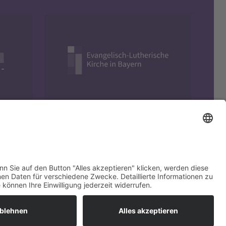
Evangelisch in Bayern
yright © 2026 EVHN – Evangelische Hochschule Nürnberg