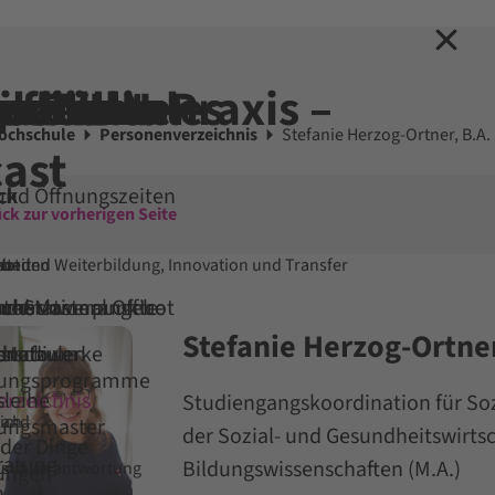
hen
tseite
ieren
erbilden
rnationales
schule
chen
ne EVHN
iothek
ponenten
 für die Praxis –
ochschule
Personenverzeichnis
Stefanie Herzog-Ortner, B.A.
ast
ck
ck
ck
ck
ck
ck
und Öffnungszeiten
ck zur vorherigen Seite
bot
Fort- und Weiterbildung, Innovation und Transfer
bunden
N
beit
 und Masterangebot
ternational Office
 uns vor
und Schwerpunkte
uche
Stefanie Herzog-Ortner
studium
chschulen
on
snetzwerke
d Info
dungsprogramme
rzeichnis
leihe
Studiengangskoordination für Soz
ich
land
dungsmaster
der Sozial- und Gesundheitswirts
 der Dinge
ratung
Bildungswissenschaften (M.A.)
und Verantwortung
stitute
tungen
n