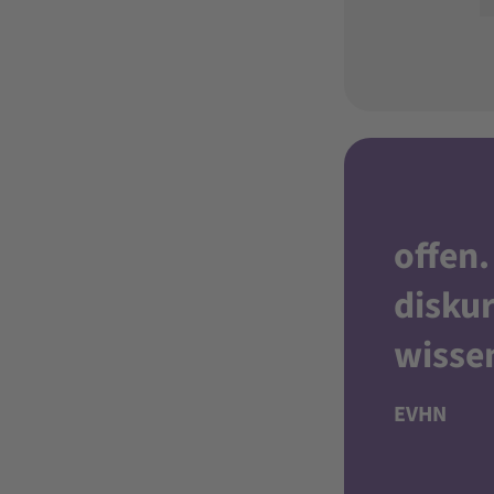
offen
.
diskur
wisse
EVHN