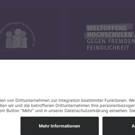
y und Familie
Weltoffene Hochschulen
Cop