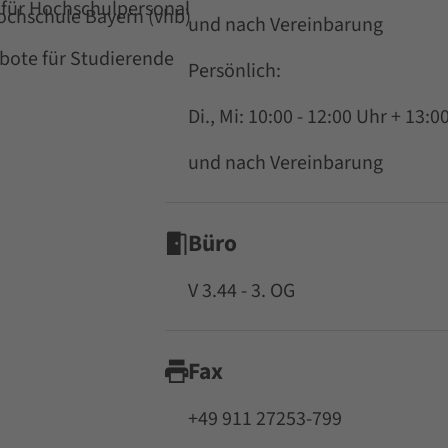
für Hochschulpersonal
Hochschule Bayern (vhb)
und nach Vereinbarung
ote für Studierende
Persönlich:
Di., Mi: 10:00 - 12:00 Uhr + 13:0
und nach Vereinbarung
Büro
V 3.44 - 3. OG
Fax
+49 911 27253-799