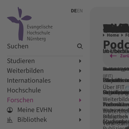
DE
EN
Suc
Star
Stud
Weit
Inte
Hoch
Fors
Mei
Bibl
Kom
404
Profs
Home
F
Podc
Suchen
Im Überbli
Im Überbli
Im Überbli
Im Überbli
Im Überbli
Im Überbli
Überblick 
Zurü
Studieren
Weiterbilden
Studienange
Institut für 
Weltweit ver
Über die EVH
Forschungsar
Links
Services
(IFIT)
Internationales
Bachelor-
Über das In
Wir stellen
Projekte 
Primuss
Literaturs
Über IFIT
Hochschule
Schnupper
Partnerho
Organisati
Forschung
Moodle
Service un
Forschen
Weiterbil
Personenve
Promotion
Webmail
Technikaus
Meine EVHN
Wir beraten d
Wege ins Aus
Weiterbil
Infoscreen
Bibliothek
Bibliothek
Studienbe
Studium
Engagement 
Forschungsin
Veranstal
Publiziere