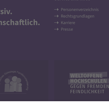
siv
.
Personenverzeichnis
Rechtsgrundlagen
nschaftlich
.
Karriere
Presse