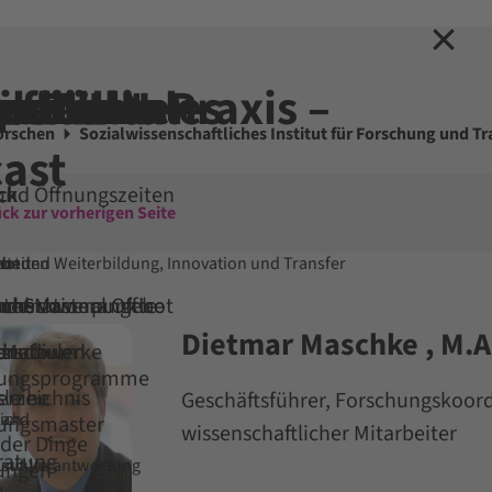
hen
tseite
ieren
erbilden
rnationales
schule
chen
ne EVHN
iothek
ponenten
 für die Praxis –
orschen
Sozialwissenschaftliches Institut für Forschung und Tr
ast
ck
ck
ck
ck
ck
ck
und Öffnungszeiten
ck zur vorherigen Seite
bot
Fort- und Weiterbildung, Innovation und Transfer
bunden
N
beit
 und Masterangebot
ternational Office
 uns vor
und Schwerpunkte
uche
Dietmar Maschke , M.A
studium
chschulen
on
snetzwerke
d Info
dungsprogramme
rzeichnis
leihe
Geschäftsführer, Forschungskoord
ich
land
dungsmaster
wissenschaftlicher Mitarbeiter
 der Dinge
ratung
und Verantwortung
stitute
tungen
n