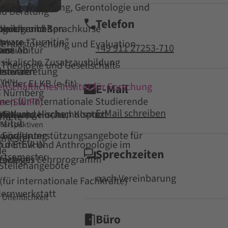
e
nd Familie
ür Pflegeforschung, Gerontologie und
nd Beratung
Telefon
e ich mich?
hools und Sprachkurse
keit
ngelegenheiten
ftware “Turnitin”
ngebote
ür Praxisforschung und Evaluation
+49 911 27253-710
hne Abitur
sen
ission
vice
ikalische Zusatzausbildung
r Theologie und Gesellschaft
enerale
rstützen
denvertretung
EVHN
in der ELKB (e-fit)
nschaftliches Institut für Forschung
E-Mail
n Nürnberg
nen für Internationale Studierende
er (SWIFT)
E-Mail schreiben
im evangelischen Kontext
VHN und Hochschulsport
ACplus)
hschule Bayern (vhb)
htete
stitut
 Perspektiven
e Förderung
 und Unterstützungsangebote für
to
emester
n der EVHN
 für Ethik und Anthropologie im
de
Sprechzeiten
rstsemester
prachiges Lehrprogramm
tswesen
 Stellenangebote
nach Vereinbarung
für internationale Fachkräfte)
ernwerkstatt
 Öffentlichkeit
Büro