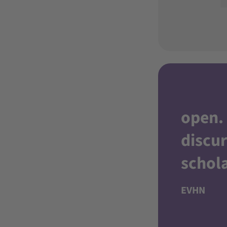
open
.
discur
schol
EVHN