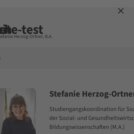
eite-test
ch
e
efanie Herzog-Ortner, B.A.
k
Stefanie Herzog-Ortner
Studiengangskoordination für Soz
der Sozial- und Gesundheitswirts
Bildungswissenschaften (M.A.)